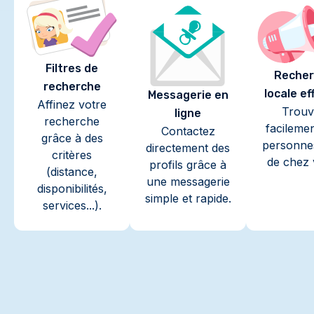
Filtres de
Recher
recherche
locale ef
Messagerie en
Affinez votre
Trouv
ligne
recherche
facileme
Contactez
grâce à des
personne
directement des
critères
de chez 
profils grâce à
(distance,
une messagerie
disponibilités,
simple et rapide.
services...).